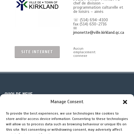
chef de division –
programmation culturelle et
de loisirs – ainés
☏ (514) 694-4100
fax (514) 630-2716
✉
jmonette@ville.kirkland.qc.ca
Aucun
SITE INTERNET
emplacement
connexe
QUOI DE NEUF
Manage Consent
To provide the best experiences, we use technologies like cookies to
Informations supplémentaires pour les artistes
store and/or access device information. Consenting to these technologies
will allow us to process data such as browsing behaviour or unique IDs on
Bienvenue sur notre nouveau site web!
this site. Not consenting or withdrawing consent, may adversely affect