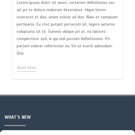
Lorem ipsum dolor sit amet, verterem definitiones nec
ad, pri te dolore malorum deseruisse. Idque lorem
ocurreret et duo, unum soleat ad duo. Nam et tamquam
pertinacia. Eu stet putant persecuti sit, legere aeterno
voluptaria sit te. Summo ubique pri at, ea labores
complectitur sed, in qui nisl possim definitionem. Pri
partem viderer referrentur ex. Sit ut everti admodum.
Duo
Read More
WHAT’S NEW